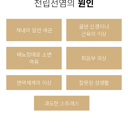
전립선염의
원인
골반 신경이나
체내의
일반 세균
근육의 이상
배뇨장애로
소변
회음부
외상
역류
면역체계의
이상
잘못된
성생활
과도한
스트레스