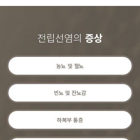
전립선염의
증상
농뇨 및 혈뇨
빈뇨 및 잔뇨감
하복부 통증