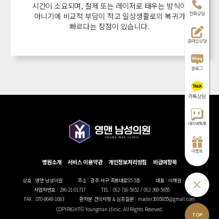
시간이 소요되며, 절제 또는 레이저로 태우는 방식이
전화상담
아니기에
비교적 부담이 적고 일상생활로의 복귀가
빠르다는 장점이 있습니다.
온라인상담
블로그
카톡상담
네이버톡톡
이벤트
병원소개
서비스 이용약관
개인정보처리방침
비급여항목
상호 : 영맨 남성의원
주소 : 광주 서구 죽봉대로95 3층
대표 : 이재원
사업자번호 : 296-21-01717
TEL : 062-716-5852 / 062-369-5855
FAX : 070-8648-1683
환자분 건의사항 & 심층질문 : master3695855@gmail.com
COPYRIGHT© Youngman clinic. All Rights Reseved.
TOP