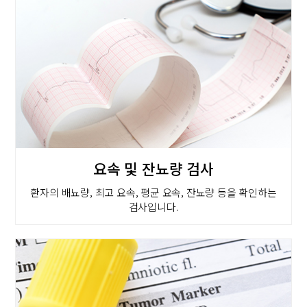
요속 및 잔뇨량 검사
환자의 배뇨량, 최고 요속, 평균 요속, 잔뇨량 등을 확인하는
검사입니다.