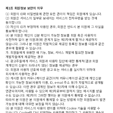
제2조 회원정보 보안의 의무
(1) 회원의 ID와 비밀번호에 관한 모든 관리의 책임은 회원에게 있습니다.
(2) 회원은 서비스의 일부로 보내지는 서비스의 전자우편을 받는 것에
동의합니다.
(3) 자신의 ID가 부정하게 사용된 경우, 회원은 반드시 본 의원에 그 사실을
통보해야 합니다.
(4) 본 의원은 개인의 신분 확인이 가능한 정보를 회원 혹은 사용자의
사전허락 없이 본 의원과(와) 관계가 없는 제3자에게 팔거나 제공하지
않습니다. 그러나 본 의원은 자발적으로 제공된 등록된 정보를 다음과 같은
경우에 활용할 수 있습니다.
가. 회원들에게 유용한 새 기능, 정보, 서비스 개발에 필요한 정보를
개발자들에게 제공하는 경우
나. 광고주들에게 서비스 회원과 사용자 집단에 대한 통계적(결코 회원
개개인의 신분이 드러나지 않는) 정보를 제공하는 경우
다. 회원과 사용자 선호에 따른 광고 또는 서비스를 실시하기 위하여
회사에서 사용하는 경우
(5) 게시판 등의 커뮤니케이션 공간(이하 커뮤니케이션 공간)에 개인신분
확인이 가능한 정보(사용자 이름, ID, e-mail 주소 등)가 자발적으로 공개될
수 있습니다. 이런 경우 공개된 정보가 제3자에 의해 수집되고,
연관되어지며, 사용될 수 있으며 제3자로부터 원하지 않는 메시지를 받을
수도 있습니다. 제3자의 그러한 행위는 본 의원에서 통제할 수 없습니다.
따라서 본 의원은 본 의원에서 통제할 수 없는 방법에 의한 회원정보의 발견
가능성에 대해 아무런 보장을 하지 않습니다.
(6) 본 의원은 서비스의 사용의 편의를 위하여 Cookie 기술을 사용할 수
있습니다. Cookie란 다시 방문하는 사용자를 파악하고 그 사용자의 계속된