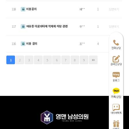
비용문의
118
배**
1
답변대기
여유증 아로마타제 억제제 처방 관련
117
우**
1
답변대기
비용 문의
116
조**
4
답변대기
전화상담
2
3
4
5
6
7
8
9
1
온라인상담
블로그
카톡상담
네이버톡톡
이벤트