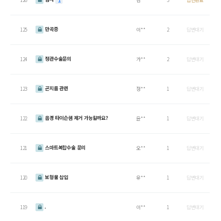
1
만곡증
125
이**
2
답변대기
정관수술문의
124
가**
2
답변대기
곤지름 관련
123
정**
1
답변대기
음경 타이슨샘 제거 가능할까요?
122
윤**
1
답변대기
스마트복합수술 문의
121
오**
1
답변대기
보형물 삽입
120
유**
1
답변대기
.
119
이**
1
답변대기