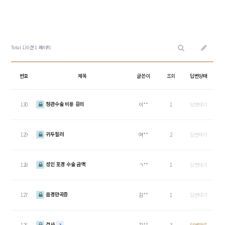
Total 130건
1 페이지
번호
제목
글쓴이
조회
답변상태
정관수술 비용 문의
130
이**
1
답변대기
귀두필러
129
여**
2
답변대기
성인 포경 수술 금액
128
ㄱ**
1
답변대기
음경만곡증
127
김**
1
답변대기
검사
126
김**
3
답변완료